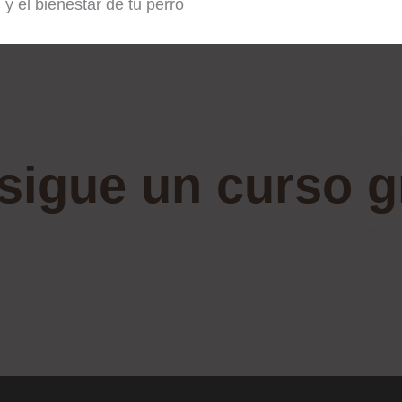
 el bienestar de tu perro
RSO DE ADIESTRAMIENTO CANINO GRATU
igue un curso g
dquiere el máster completo y recibirás un módulo gratui