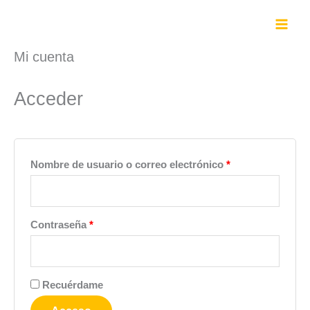
Ir
al
contenido
Mi cuenta
Obligatorio
Obligatorio
Obligatorio
Obligatorio
Obligatorio
Acceder
Nombre de usuario o correo electrónico
*
Contraseña
*
Recuérdame