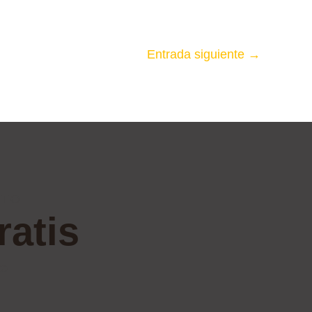
Entrada siguiente
→
ITO
ratis
to