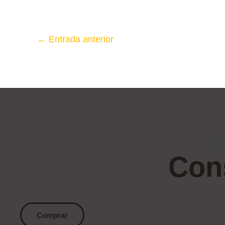
←
Entrada anterior
CU
Cons
A
Comprar