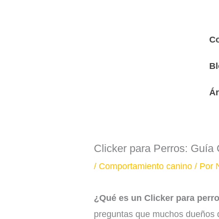
Ir
C
al
contenido
Co
Bl
Ár
Clicker para Perros: Guía
/
Comportamiento canino
/ Por
¿Qué es un Clicker para per
preguntas que muchos dueños de 