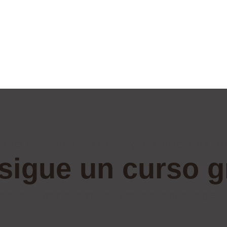
RSO DE ADIESTRAMIENTO CANINO GRATU
igue un curso g
dquiere el máster completo y recibirás un módulo gratui